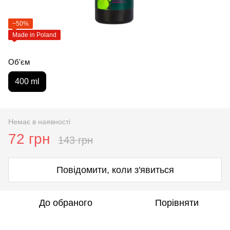
−50%
Made in Poland
Об'єм
400 ml
Немає в наявності
72 грн
143 грн
Повідомити, коли з'явиться
До обраного
Порівняти