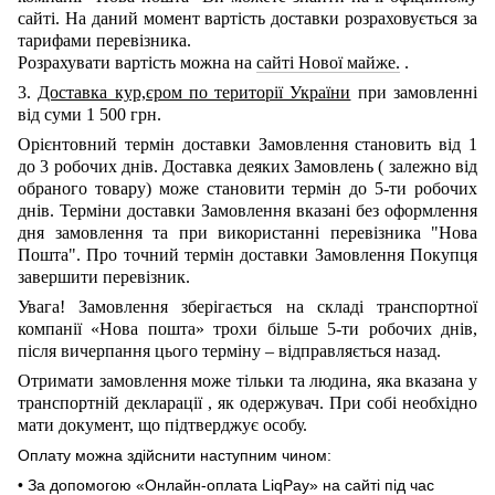
сайті.
На даний момент вартість доставки розраховується за
тарифами перевізника.
Розрахувати вартість можна на
сайті Нової майже.
.
3.
Доставка кур,єром по території України
при замовленні
від суми 1 500 грн.
Орієнтовний термін доставки Замовлення становить від 1
до 3 робочих днів. Доставка деяких Замовлень
(
залежно від
обраного товару) може становити термін до 5-ти робочих
днів. Терміни доставки Замовлення вказані без оформлення
дня замовлення та при використанні перевізника "Нова
Пошта". Про точний термін доставки Замовлення Покупця
завершити перевізник.
Увага! Замовлення зберігається на складі транспортної
компанії
«Нова пошта»
трохи більше 5-ти робочих днів,
після вичерпання цього терміну – відправляється назад.
Отримати замовлення може тільки та людина, яка вказана у
транспортній декларації
,
як одержувач. При собі необхідно
мати документ, що підтверджує особу.
Оплату можна здійснити наступним чином:
• За допомогою «Онлайн-оплата LiqPay» на сайті під час