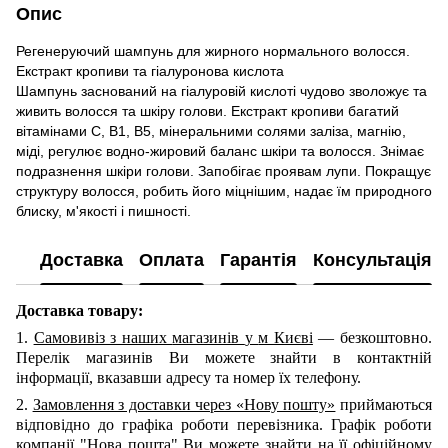
Опис
Регенеруючий шампунь для жирного нормального волосся.
Екстракт кропиви та гіалуронова кислота
Шампунь заснований на гіалуровій кислоті чудово зволожує та
живить волосся та шкіру голови. Екстракт кропиви багатий
вітамінами С, В1, В5, мінеральними солями заліза, магнію,
міді, регулює водно-жировий баланс шкіри та волосся. Знімає
подразнення шкіри голови. Запобігає проявам лупи. Покращує
структуру волосся, робить його міцнішим, надає їм природного
блиску, м'якості і пишності.
Доставка
Оплата
Гарантія
Консультація
Доставка товару:
1.
Самовивіз з наших
магазинів
у
м Києві
— безкоштовно.
Перелік магазинів Ви можете знайти в контактній
інформації, вказавши адресу та номер їх телефону.
2.
Замовлення з доставки через «Нову пошту»
приймаються
відповідно до графіка роботи перевізника. Графік роботи
компанії "Нова пошта" Ви можете знайти на її офіційному