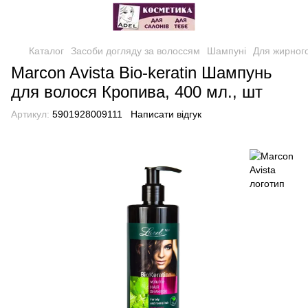
Каталог
Засоби догляду за волоссям
Шампуні
Для жирног
Marcon Avista Bio-keratin Шампунь
для волося Кропива, 400 мл., шт
Артикул:
5901928009111
Написати відгук