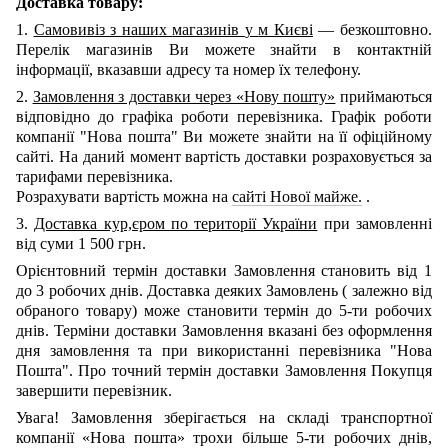
Доставка товару:
1.
Самовивіз з наших
магазинів
у
м Києві
— безкоштовно.
Перелік магазинів Ви можете знайти в контактній
інформації, вказавши адресу та номер їх телефону.
2.
Замовлення з доставки через «Нову пошту»
приймаються
відповідно до графіка роботи перевізника. Графік роботи
компанії "Нова пошта" Ви можете знайти на її офіційному
сайті.
На даний момент вартість доставки розраховується за
тарифами перевізника.
Розрахувати вартість можна на
сайті Нової майже.
.
3.
Доставка кур,єром по території України
при замовленні
від суми 1 500 грн.
Орієнтовний термін доставки Замовлення становить від 1
до 3 робочих днів. Доставка деяких Замовлень
(
залежно від
обраного товару) може становити термін до 5-ти робочих
днів. Терміни доставки Замовлення вказані без оформлення
дня замовлення та при використанні перевізника "Нова
Пошта". Про точний термін доставки Замовлення Покупця
завершити перевізник.
Увага! Замовлення зберігається на складі транспортної
компанії
«Нова пошта»
трохи більше 5-ти робочих днів,