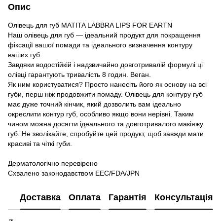
Опис
Олівець для губ MATITA LABBRA LIPS FOR EARTN
Наш олівець для губ — ідеальний продукт для покращення
фіксації вашої помади та ідеального визначення контуру
ваших губ.
Завдяки водостійкій і надзвичайно довготривалій формулі ці
олівці гарантують тривалість 8 годин. Веган.
Як ним користуватися? Просто нанесіть його як основу на всі
губи, перш ніж продовжити помаду. Олівець для контуру губ
має дуже точний кінчик, який дозволить вам ідеально
окреслити контур губ, особливо якщо вони нерівні. Таким
чином можна досягти ідеального та довготривалого макіяжу
губ. Не зволікайте, спробуйте цей продукт, щоб завжди мати
красиві та чіткі губи.
Дерматологічно перевірено
Схвалено законодавством EEC/FDA/JPN
Доставка
Оплата
Гарантія
Консультація