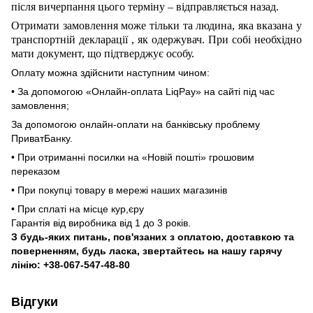
після вичерпання цього терміну – відправляється назад.
Отримати замовлення може тільки та людина, яка вказана у
транспортній декларації
,
як одержувач. При собі необхідно
мати документ, що підтверджує особу.
Оплату можна здійснити наступним чином:
• За допомогою «Онлайн-оплата LiqPay» на сайті під час
замовлення;
За допомогою онлайн-оплати на банківську проблему
ПриватБанку.
• При отриманні посилки на «Новій пошті» грошовим
переказом
• При покупці товару в мережі наших магазинів
• При сплаті на місце кур,єру
Гарантія від виробника від 1 до 3 років.
З будь-яких питань, пов'язаних з оплатою, доставкою та
поверненням, будь ласка, звертайтесь на нашу гарячу
лінію: +38-067-547-48-80
Відгуки