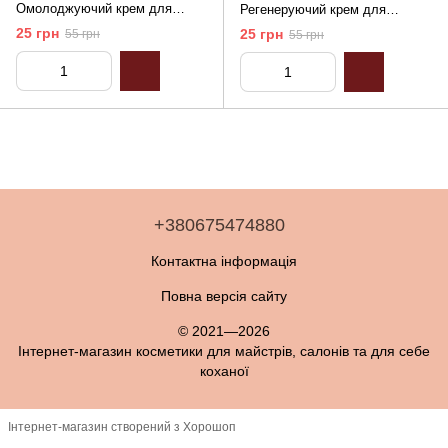
Омолоджуючий крем для
Регенеруючий крем для
обличча з ревенем,50 мл
обличчя з оливковою олією, 50
25 грн
25 грн
55 грн
55 грн
мл
+380675474880
Контактна інформація
Повна версія сайту
© 2021—2026
Інтернет-магазин косметики для майстрів, салонів та для себе
коханої
Інтернет-магазин створений з Хорошоп