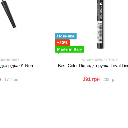
Новинка
−20%
Made in Italy
030149140017
Артикул: 8030149780015
одка рідка 01 Nero
Best Color Підводка-ручка Loyal Lin
н
191 грн
177 грн
239 грн