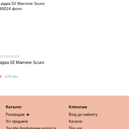
030149140024
рідка 02 Marrone Scuro
н
178 грн
Каталог
Клієнтам
Розпродаж 🔥
Вхід до кабінету
Хіт продажів
Каталог
Засоби фарбування волосся
Про нас