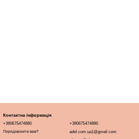
Контактна інформація
+380675474880
+380675474880
adel.com.ua1@gmail.com
Передзвонити вам?