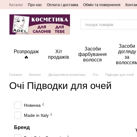
Перейти до основного контенту
Каталог
Про нас
Оплата і доставка
Обмін та повернення
Конта
Засоби
Засоби
Розпродаж
Хіт
догляду
фарбування
🔥
продажів
за
волосся
волосся
Головна
Каталог
Декоративна косметика
Очі
Підводки для очей
Очі Підводки для очей
4
Новинка
4
Made in Italy
Бренд