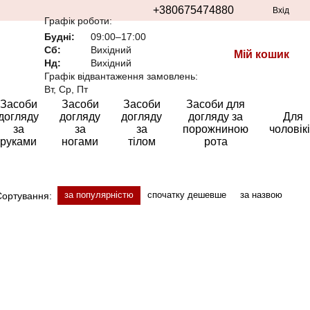
+380675474880
Вхід
Графік роботи:
Будні:
09:00–17:00
Сб:
Вихідний
Мій кошик
Нд:
Вихідний
Графік відвантаження замовлень:
Вт, Ср, Пт
Засоби
Засоби
Засоби
Засоби для
догляду
догляду
догляду
догляду за
Для
за
за
за
порожниною
чоловік
руками
ногами
тілом
рота
за популярністю
спочатку дешевше
за назвою
Сортування: