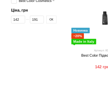
4
Best Color Cosmetics
Ціна, грн
Від Ціна, грн
До Ціна, грн
ОК
Новинка
−20%
Made in Italy
Артикул: 8
Best Color Підв
142 гр