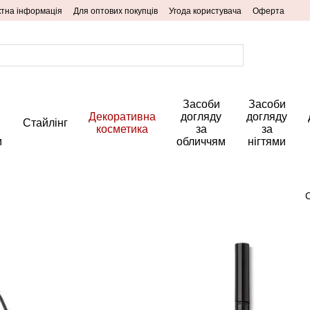
ктна інформація
Для оптових покупців
Угода користувача
Оферта
Засоби
Засоби
Декоративна
догляду
догляду
Стайлінг
косметика
за
за
м
обличчям
нігтями