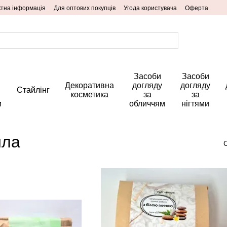
ктна інформація
Для оптових покупців
Угода користувача
Оферта
Засоби
Засоби
Декоративна
догляду
догляду
Стайлінг
косметика
за
за
м
обличчям
нігтями
ила