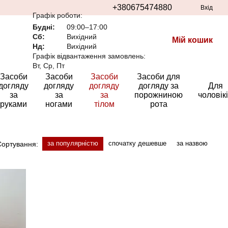
+380675474880
Вхід
Графік роботи:
Будні:
09:00–17:00
Сб:
Вихідний
Мій кошик
Нд:
Вихідний
Графік відвантаження замовлень:
Вт, Ср, Пт
Засоби
Засоби
Засоби
Засоби для
догляду
догляду
догляду
догляду за
Для
за
за
за
порожниною
чоловік
руками
ногами
тілом
рота
за популярністю
спочатку дешевше
за назвою
Сортування: