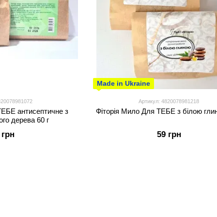
Made in Ukraine
820078981072
Артикул: 4820078981218
ТЕБЕ антисептичне з
Фіторія Мило Для ТЕБЕ з білою глин
го дерева 60 г
 грн
59 грн