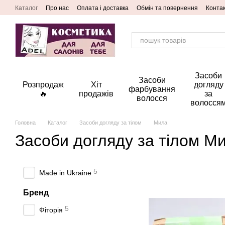
Перейти до основного контенту
Каталог
Про нас
Оплата і доставка
Обмін та повернення
Конта
Засоби
Засоби
Розпродаж
Хіт
догляду
фарбування
🔥
продажів
за
волосся
волосся
Головна
Каталог
Засоби догляду за тілом
Мила
Засоби догляду за тілом М
5
Made in Ukraine
Бренд
5
Фіторія