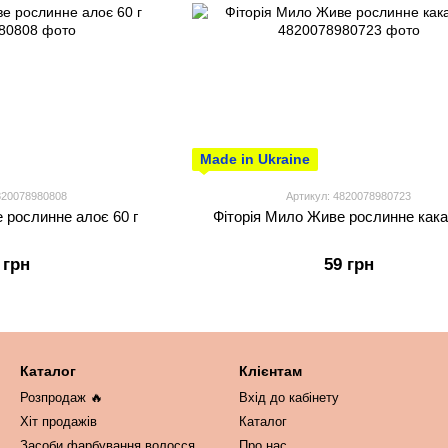
Made in Ukraine
820078980808
Артикул: 4820078980723
 рослинне алоє 60 г
Фіторія Мило Живе рослинне какао
 грн
59 грн
Каталог
Клієнтам
Розпродаж 🔥
Вхід до кабінету
Хіт продажів
Каталог
Засоби фарбування волосся
Про нас