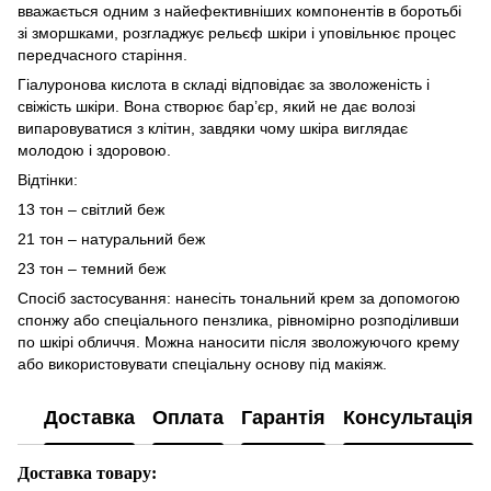
вважається одним з найефективніших компонентів в боротьбі
зі зморшками, розгладжує рельєф шкіри і уповільнює процес
передчасного старіння.
Гіалуронова кислота в складі відповідає за зволоженість і
свіжість шкіри. Вона створює бар’єр, який не дає волозі
випаровуватися з клітин, завдяки чому шкіра виглядає
молодою і здоровою.
Відтінки:
13 тон – світлий беж
21 тон – натуральний беж
23 тон – темний беж
Спосіб застосування: нанесіть тональний крем за допомогою
спонжу або спеціального пензлика, рівномірно розподіливши
по шкірі обличчя. Можна наносити після зволожуючого крему
або використовувати спеціальну основу під макіяж.
Доставка
Оплата
Гарантія
Консультація
Доставка товару: