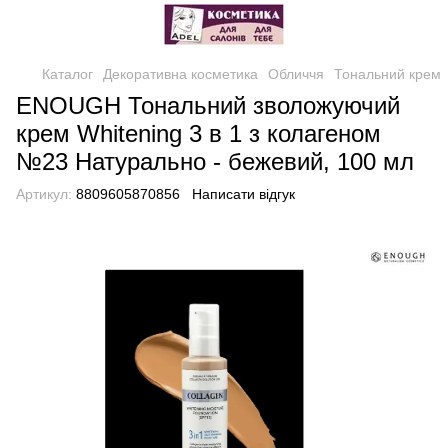
Каталог
Декоративна косметика
Обличчя
Тональний крем
ENOUGH Тональний зволожуючий
крем Whitening 3 в 1 з колагеном
№23 Натурально - бежевий, 100 мл
Артикул:
8809605870856
Написати відгук