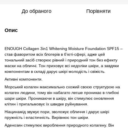
До обраного
Порівняти
Опис
ENOUGH Collagen 3in1 Whitening Moisture Foundation SPF15 –
став фаворитом всіх блогерів в б’юті-сфері, адже цей
тональний засіб створює рівний і природний тон без ефекту
маски на обличчі. Тон приховує всі недоліки шкіри, а завдяки
компонентам в складі дарує шкірі молодість і свіжість.
Активні компоненти.
Морський колаген максимально схожий своєю структурою на
колаген людини, тому він набагато легше проникає в глибокі
шари шкіри. Проникаючи в шкіру, він стимулює оновлення
клітин і пригальмовує їх швидке руйнування.
Ніацинамід звужує пори, зволожує обличчя і дарує шкірі
пружність і еластичність. Вирівнює тон шкіри.
Аденозин стимулює вироблення природного колагену. Він