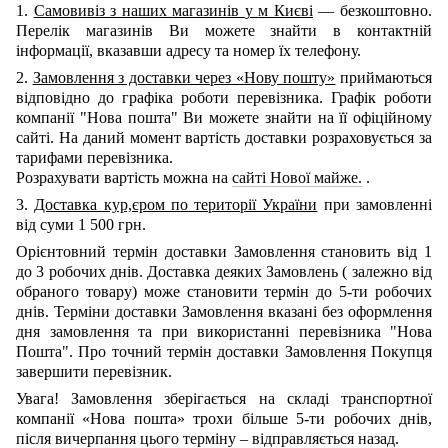
1.
Самовивіз з наших
магазинів
у
м Києві
— безкоштовно.
Перелік магазинів Ви можете знайти в контактній
інформації, вказавши адресу та номер їх телефону.
2.
Замовлення з доставки через «Нову пошту»
приймаються
відповідно до графіка роботи перевізника. Графік роботи
компанії "Нова пошта" Ви можете знайти на її офіційному
сайті.
На даний момент вартість доставки розраховується за
тарифами перевізника.
Розрахувати вартість можна на
сайті Нової майже.
.
3.
Доставка кур,єром по території України
при замовленні
від суми 1 500 грн.
Орієнтовний термін доставки Замовлення становить від 1
до 3 робочих днів. Доставка деяких Замовлень
(
залежно від
обраного товару) може становити термін до 5-ти робочих
днів. Терміни доставки Замовлення вказані без оформлення
дня замовлення та при використанні перевізника "Нова
Пошта". Про точний термін доставки Замовлення Покупця
завершити перевізник.
Увага! Замовлення зберігається на складі транспортної
компанії
«Нова пошта»
трохи більше 5-ти робочих днів,
після вичерпання цього терміну – відправляється назад.