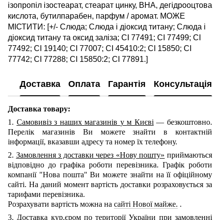
ізопропіл ізостеарат, стеарат цинку, BHA, дегідрооцтова
кислота, бутилпарабен, парфум / аромат. МОЖЕ
МІСТИТИ: [+/- Слюда; Слюда і діоксид титану; Слюда і
діоксид титану та оксид заліза; CI 77491; CI 77499; CI
77492; CI 19140; CI 77007; CI 45410:2; CI 15850; CI
77742; CI 77288; CI 15850:2; CI 77891.]
Доставка
Оплата
Гарантія
Консультація
Доставка товару:
1.
Самовивіз з наших
магазинів
у
м Києві
— безкоштовно.
Перелік магазинів Ви можете знайти в контактній
інформації, вказавши адресу та номер їх телефону.
2.
Замовлення з доставки через «Нову пошту»
приймаються
відповідно до графіка роботи перевізника. Графік роботи
компанії "Нова пошта" Ви можете знайти на її офіційному
сайті.
На даний момент вартість доставки розраховується за
тарифами перевізника.
Розрахувати вартість можна на
сайті Нової майже.
.
3.
Доставка кур,єром по території України
при замовленні