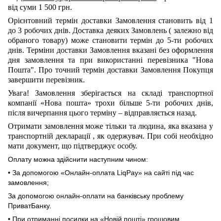
від суми 1 500 грн.
Орієнтовний термін доставки Замовлення становить від 1
до 3 робочих днів. Доставка деяких Замовлень
(
залежно від
обраного товару) може становити термін до 5-ти робочих
днів. Терміни доставки Замовлення вказані без оформлення
дня замовлення та при використанні перевізника "Нова
Пошта". Про точний термін доставки Замовлення Покупця
завершити перевізник.
Увага! Замовлення зберігається на складі транспортної
компанії
«Нова пошта»
трохи більше 5-ти робочих днів,
після вичерпання цього терміну – відправляється назад.
Отримати замовлення може тільки та людина, яка вказана у
транспортній декларації
,
як одержувач. При собі необхідно
мати документ, що підтверджує особу.
Оплату можна здійснити наступним чином:
• За допомогою «Онлайн-оплата LiqPay» на сайті під час
замовлення;
За допомогою онлайн-оплати на банківську проблему
ПриватБанку.
• При отриманні посилки на «Новій пошті» грошовим