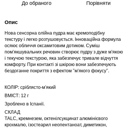
До обраного
Порівняти
Опис
Нова сенсорна олійна пудра має кремоподібну
текстуру і легко розтушовується. Інноваційна формула
осяює обличчя оксамитовим дотиком. Суміш
пом'якшувальних речовин створює пудру з дуже м'якою
і текучою текстурою, яка забезпечує тривале відчуття
комфорту. При контакті зі шкірою вони забезпечують
бездоганне покриття з ефектом "м'якого фокусу".
КОЛІР: сріблясто-м'який
ВМІСТ: 12 г
Зроблено в Іспанії.
СКЛАД
TALC, кремнезем, октенілсукцинат алюмінієвого
крохмалю, ізостеарил неопентаноат, диметикон,