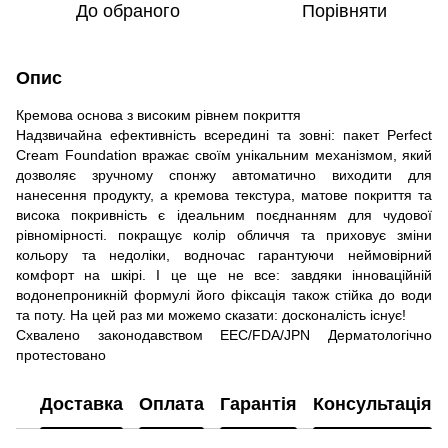
До обраного
Порівняти
Опис
Кремова основа з високим рівнем покриття
Надзвичайна ефективність всередині та зовні: пакет Perfect
Cream Foundation вражає своїм унікальним механізмом, який
дозволяє зручному спонжу автоматично виходити для
нанесення продукту, а кремова текстура, матове покриття та
висока покривність є ідеальним поєднанням для чудової
рівномірності. покращує колір обличчя та приховує зміни
кольору та недоліки, водночас гарантуючи неймовірний
комфорт на шкірі. І це ще не все: завдяки інноваційній
водонепроникній формулі його фіксація також стійка до води
та поту. На цей раз ми можемо сказати: досконалість існує!
Схвалено законодавством EEC/FDA/JPN Дерматологічно
протестовано
Доставка
Оплата
Гарантія
Консультація