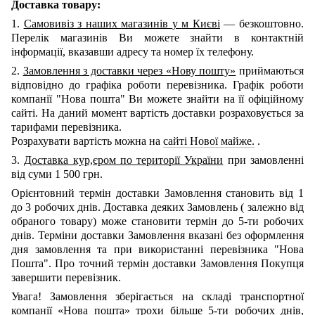
Доставка товару:
1.
Самовивіз з наших
магазинів
у
м Києві
— безкоштовно.
Перелік магазинів Ви можете знайти в контактній
інформації, вказавши адресу та номер їх телефону.
2.
Замовлення з доставки через «Нову пошту»
приймаються
відповідно до графіка роботи перевізника. Графік роботи
компанії "Нова пошта" Ви можете знайти на її офіційному
сайті.
На даний момент вартість доставки розраховується за
тарифами перевізника.
Розрахувати вартість можна на
сайті Нової майже.
.
3.
Доставка кур,єром по території України
при замовленні
від суми 1 500 грн.
Орієнтовний термін доставки Замовлення становить від 1
до 3 робочих днів. Доставка деяких Замовлень
(
залежно від
обраного товару) може становити термін до 5-ти робочих
днів. Терміни доставки Замовлення вказані без оформлення
дня замовлення та при використанні перевізника "Нова
Пошта". Про точний термін доставки Замовлення Покупця
завершити перевізник.
Увага! Замовлення зберігається на складі транспортної
компанії
«Нова пошта»
трохи більше 5-ти робочих днів,