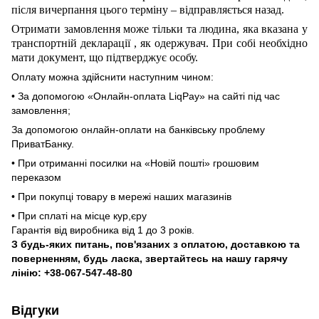
після вичерпання цього терміну – відправляється назад.
Отримати замовлення може тільки та людина, яка вказана у
транспортній декларації
,
як одержувач. При собі необхідно
мати документ, що підтверджує особу.
Оплату можна здійснити наступним чином:
• За допомогою «Онлайн-оплата LiqPay» на сайті під час
замовлення;
За допомогою онлайн-оплати на банківську проблему
ПриватБанку.
• При отриманні посилки на «Новій пошті» грошовим
переказом
• При покупці товару в мережі наших магазинів
• При сплаті на місце кур,єру
Гарантія від виробника від 1 до 3 років.
З будь-яких питань, пов'язаних з оплатою, доставкою та
поверненням, будь ласка, звертайтесь на нашу гарячу
лінію: +38-067-547-48-80
Відгуки