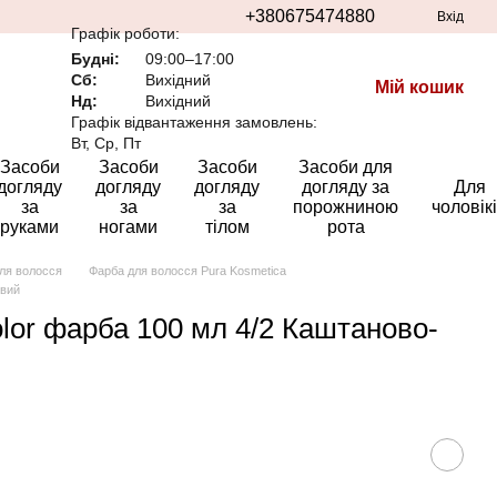
+380675474880
Вхід
Графік роботи:
Будні:
09:00–17:00
Сб:
Вихідний
Мій кошик
Нд:
Вихідний
Графік відвантаження замовлень:
Вт, Ср, Пт
Засоби
Засоби
Засоби
Засоби для
догляду
догляду
догляду
догляду за
Для
за
за
за
порожниною
чоловік
руками
ногами
тілом
рота
ля волосся
Фарба для волосся Pura Kosmetica
овий
olor фарба 100 мл 4/2 Каштаново-