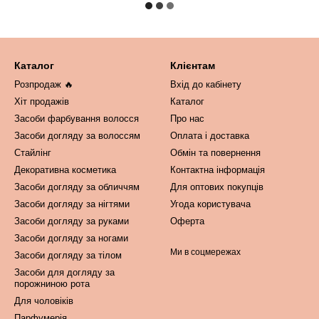
Каталог
Клієнтам
Розпродаж 🔥
Вхід до кабінету
Хіт продажів
Каталог
Засоби фарбування волосся
Про нас
Засоби догляду за волоссям
Оплата і доставка
Стайлінг
Обмін та повернення
Декоративна косметика
Контактна інформація
Засоби догляду за обличчям
Для оптових покупців
Засоби догляду за нігтями
Угода користувача
Засоби догляду за руками
Оферта
Засоби догляду за ногами
Ми в соцмережах
Засоби догляду за тілом
Засоби для догляду за
порожниною рота
Для чоловіків
Парфумерія