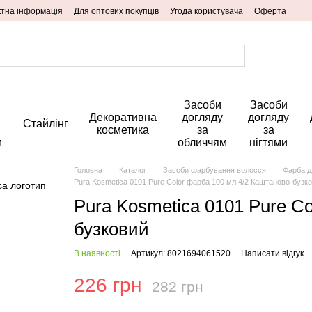
ктна інформація
Для оптових покупців
Угода користувача
Оферта
Засоби
Засоби
Декоративна
догляду
догляду
Стайлінг
косметика
за
за
м
обличчям
нігтями
Головна
Каталог
Засоби фарбування волосся
Фарба д
Pura Kosmetica 0101 Pure Color фарба 100 мл 4/2 Каштаново-бузк
Pura Kosmetica 0101 Pure C
бузковий
В наявності
Артикул: 8021694061520
Написати відгук
226 грн
282 грн