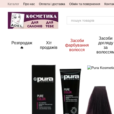
Перейти до основного контенту
Каталог
Про нас
Оплата і доставка
Обмін та повернення
Конта
Засоби
Засоби
Розпродаж
Хіт
догляду
фарбування
🔥
продажів
за
волосся
волосся