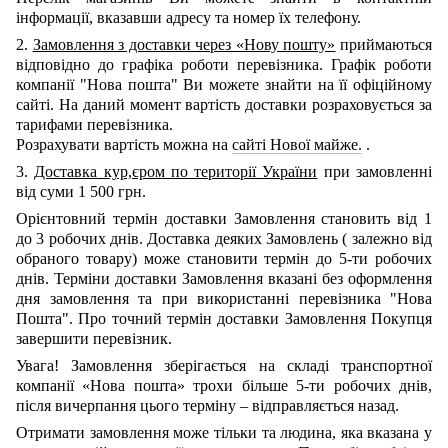
інформації, вказавши адресу та номер їх телефону.
2.
Замовлення з доставки через «Нову пошту»
приймаються
відповідно до графіка роботи перевізника. Графік роботи
компанії "Нова пошта" Ви можете знайти на її офіційному
сайті.
На даний момент вартість доставки розраховується за
тарифами перевізника.
Розрахувати вартість можна на
сайті Нової майже.
.
3.
Доставка кур,єром по території України
при замовленні
від суми 1 500 грн.
Орієнтовний термін доставки Замовлення становить від 1
до 3 робочих днів. Доставка деяких Замовлень
(
залежно від
обраного товару) може становити термін до 5-ти робочих
днів. Терміни доставки Замовлення вказані без оформлення
дня замовлення та при використанні перевізника "Нова
Пошта". Про точний термін доставки Замовлення Покупця
завершити перевізник.
Увага! Замовлення зберігається на складі транспортної
компанії
«Нова пошта»
трохи більше 5-ти робочих днів,
після вичерпання цього терміну – відправляється назад.
Отримати замовлення може тільки та людина, яка вказана у