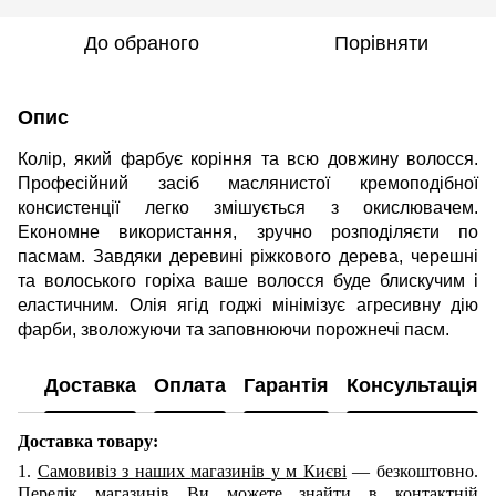
До обраного
Порівняти
Опис
Колір, який фарбує коріння та всю довжину волосся.
Професійний засіб маслянистої кремоподібної
консистенції легко змішується з окислювачем.
Економне використання, зручно розподіляєти по
пасмам. Завдяки деревині ріжкового дерева, черешні
та волоського горіха ваше волосся буде блискучим і
еластичним. Олія ягід годжі мінімізує агресивну дію
фарби, зволожуючи та заповнюючи порожнечі пасм.
Доставка
Оплата
Гарантія
Консультація
Доставка товару:
1.
Самовивіз з наших
магазинів
у
м Києві
— безкоштовно.
Перелік магазинів Ви можете знайти в контактній