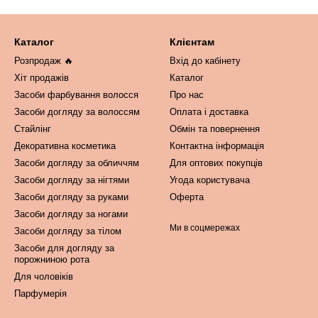
Каталог
Клієнтам
Розпродаж 🔥
Вхід до кабінету
Хіт продажів
Каталог
Засоби фарбування волосся
Про нас
Засоби догляду за волоссям
Оплата і доставка
Стайлінг
Обмін та повернення
Декоративна косметика
Контактна інформація
Засоби догляду за обличчям
Для оптових покупців
Засоби догляду за нігтями
Угода користувача
Засоби догляду за руками
Оферта
Засоби догляду за ногами
Ми в соцмережах
Засоби догляду за тілом
Засоби для догляду за
порожниною рота
Для чоловіків
Парфумерія