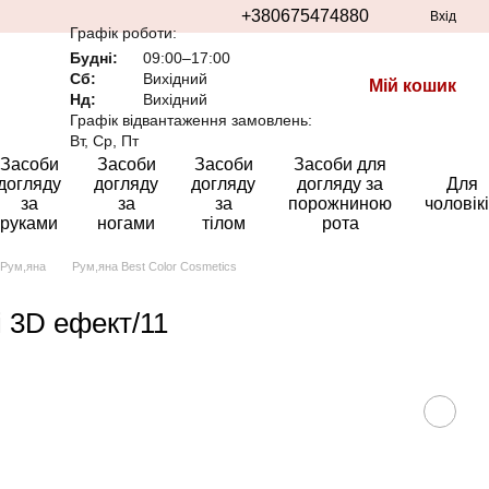
+380675474880
Вхід
Графік роботи:
Будні:
09:00–17:00
Сб:
Вихідний
Мій кошик
Нд:
Вихідний
Графік відвантаження замовлень:
Вт, Ср, Пт
Засоби
Засоби
Засоби
Засоби для
догляду
догляду
догляду
догляду за
Для
за
за
за
порожниною
чоловік
руками
ногами
тілом
рота
Рум,яна
Рум,яна Best Color Cosmetics
і 3D ефект/11