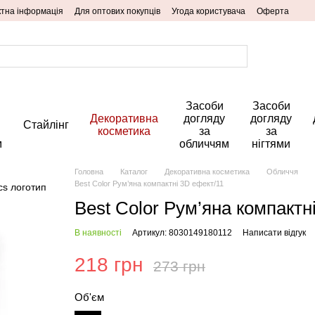
ктна інформація
Для оптових покупців
Угода користувача
Оферта
Засоби
Засоби
Декоративна
догляду
догляду
Стайлінг
косметика
за
за
м
обличчям
нігтями
Головна
Каталог
Декоративна косметика
Обличчя
Best Color Рум’яна компактні 3D ефект/11
Best Color Рум’яна компактн
В наявності
Артикул: 8030149180112
Написати відгук
218 грн
273 грн
Об'єм