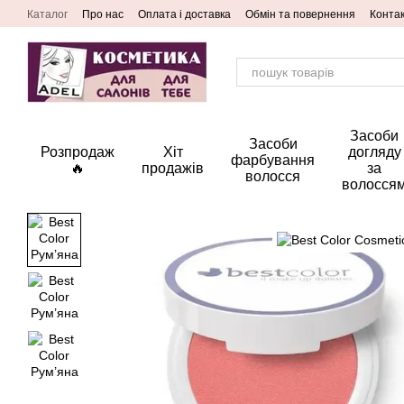
Перейти до основного контенту
Каталог
Про нас
Оплата і доставка
Обмін та повернення
Конта
Засоби
Засоби
Розпродаж
Хіт
догляду
фарбування
🔥
продажів
за
волосся
волосся