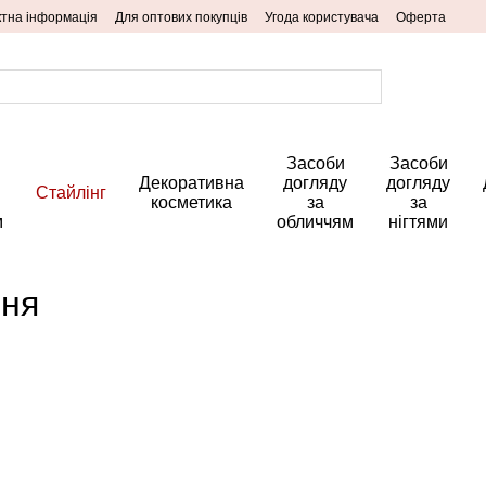
ктна інформація
Для оптових покупців
Угода користувача
Оферта
Засоби
Засоби
Декоративна
догляду
догляду
Стайлінг
косметика
за
за
м
обличчям
нігтями
ння