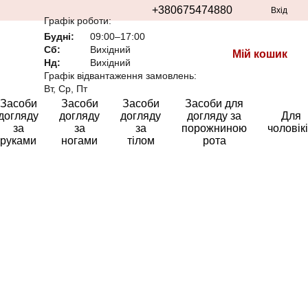
+380675474880
Вхід
Графік роботи:
Будні:
09:00–17:00
Сб:
Вихідний
Мій кошик
Нд:
Вихідний
Графік відвантаження замовлень:
Вт, Ср, Пт
Засоби
Засоби
Засоби
Засоби для
догляду
догляду
догляду
догляду за
Для
за
за
за
порожниною
чоловік
руками
ногами
тілом
рота