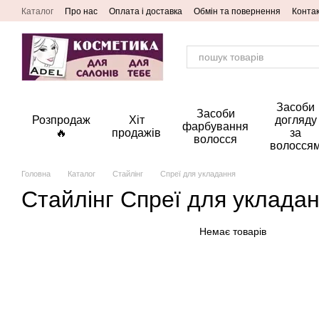
Перейти до основного контенту
Каталог
Про нас
Оплата і доставка
Обмін та повернення
Конта
Засоби
Засоби
Розпродаж
Хіт
догляду
фарбування
🔥
продажів
за
волосся
волосся
Головна
Каталог
Стайлінг
Спреї для укладання
Стайлінг Спреї для уклада
Немає товарів