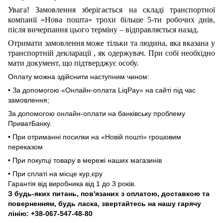
Увага! Замовлення зберігається на складі транспортної
компанії
«Нова пошта»
трохи більше 5-ти робочих днів,
після вичерпання цього терміну – відправляється назад.
Отримати замовлення може тільки та людина, яка вказана у
транспортній декларації
,
як одержувач. При собі необхідно
мати документ, що підтверджує особу.
Оплату можна здійснити наступним чином:
• За допомогою «Онлайн-оплата LiqPay» на сайті під час
замовлення;
За допомогою онлайн-оплати на банківську проблему
ПриватБанку.
• При отриманні посилки на «Новій пошті» грошовим
переказом
• При покупці товару в мережі наших магазинів
• При сплаті на місце кур,єру
Гарантія від виробника від 1 до 3 років.
З будь-яких питань, пов'язаних з оплатою, доставкою та
поверненням, будь ласка, звертайтесь на нашу гарячу
лінію: +38-067-547-48-80