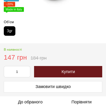
−20%
Made in Italy
Об'єм
3gr
В наявності
147 грн
184 грн
Купити
Замовити швидко
До обраного
Порівняти