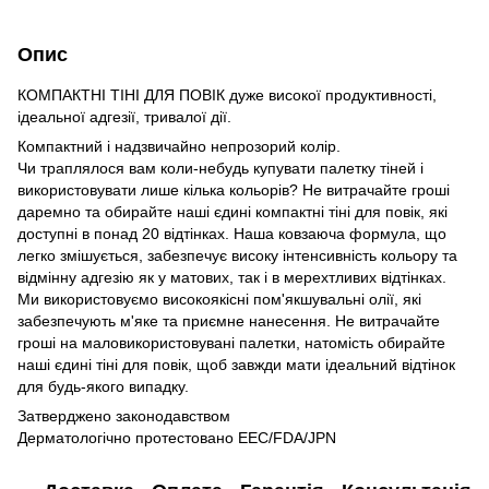
Опис
КОМПАКТНІ ТІНІ ДЛЯ ПОВІК дуже високої продуктивності,
ідеальної адгезії, тривалої дії.
Компактний і надзвичайно непрозорий колір.
Чи траплялося вам коли-небудь купувати палетку тіней і
використовувати лише кілька кольорів? Не витрачайте гроші
даремно та обирайте наші єдині компактні тіні для повік, які
доступні в понад 20 відтінках. Наша ковзаюча формула, що
легко змішується, забезпечує високу інтенсивність кольору та
відмінну адгезію як у матових, так і в мерехтливих відтінках.
Ми використовуємо високоякісні пом'якшувальні олії, які
забезпечують м'яке та приємне нанесення. Не витрачайте
гроші на маловикористовувані палетки, натомість обирайте
наші єдині тіні для повік, щоб завжди мати ідеальний відтінок
для будь-якого випадку.
Затверджено законодавством
Дерматологічно протестовано EEC/FDA/JPN