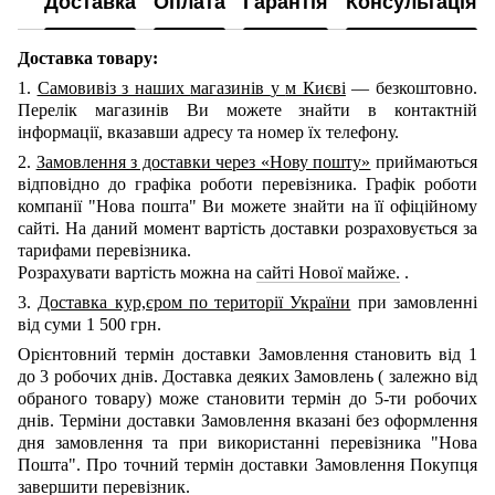
Доставка
Оплата
Гарантія
Консультація
Доставка товару:
1.
Самовивіз з наших
магазинів
у
м Києві
— безкоштовно.
Перелік магазинів Ви можете знайти в контактній
інформації, вказавши адресу та номер їх телефону.
2.
Замовлення з доставки через «Нову пошту»
приймаються
відповідно до графіка роботи перевізника. Графік роботи
компанії "Нова пошта" Ви можете знайти на її офіційному
сайті.
На даний момент вартість доставки розраховується за
тарифами перевізника.
Розрахувати вартість можна на
сайті Нової майже.
.
3.
Доставка кур,єром по території України
при замовленні
від суми 1 500 грн.
Орієнтовний термін доставки Замовлення становить від 1
до 3 робочих днів. Доставка деяких Замовлень
(
залежно від
обраного товару) може становити термін до 5-ти робочих
днів. Терміни доставки Замовлення вказані без оформлення
дня замовлення та при використанні перевізника "Нова
Пошта". Про точний термін доставки Замовлення Покупця
завершити перевізник.