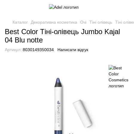
Каталог
Декоративна косметика
Очі
Тіні олівець
Тіні олів
Best Color Тіні-олівець Jumbo Kajal
04 Blu notte
Артикул:
8030149350034
Написати відгук