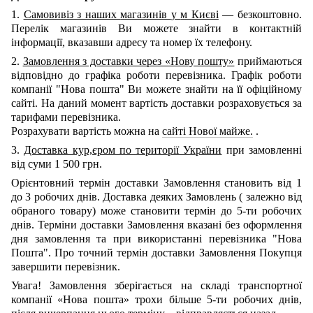
1.
Самовивіз з наших
магазинів
у
м Києві
— безкоштовно.
Перелік магазинів Ви можете знайти в контактній
інформації, вказавши адресу та номер їх телефону.
2.
Замовлення з доставки через «Нову пошту»
приймаються
відповідно до графіка роботи перевізника. Графік роботи
компанії "Нова пошта" Ви можете знайти на її офіційному
сайті.
На даний момент вартість доставки розраховується за
тарифами перевізника.
Розрахувати вартість можна на
сайті Нової майже.
.
3.
Доставка кур,єром по території України
при замовленні
від суми 1 500 грн.
Орієнтовний термін доставки Замовлення становить від 1
до 3 робочих днів. Доставка деяких Замовлень
(
залежно від
обраного товару) може становити термін до 5-ти робочих
днів. Терміни доставки Замовлення вказані без оформлення
дня замовлення та при використанні перевізника "Нова
Пошта". Про точний термін доставки Замовлення Покупця
завершити перевізник.
Увага! Замовлення зберігається на складі транспортної
компанії
«Нова пошта»
трохи більше 5-ти робочих днів,