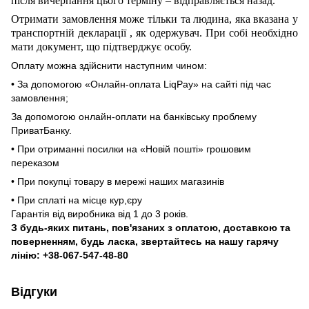
після вичерпання цього терміну – відправляється назад.
Отримати замовлення може тільки та людина, яка вказана у
транспортній декларації
,
як одержувач. При собі необхідно
мати документ, що підтверджує особу.
Оплату можна здійснити наступним чином:
• За допомогою «Онлайн-оплата LiqPay» на сайті під час
замовлення;
За допомогою онлайн-оплати на банківську проблему
ПриватБанку.
• При отриманні посилки на «Новій пошті» грошовим
переказом
• При покупці товару в мережі наших магазинів
• При сплаті на місце кур,єру
Гарантія від виробника від 1 до 3 років.
З будь-яких питань, пов'язаних з оплатою, доставкою та
поверненням, будь ласка, звертайтесь на нашу гарячу
лінію: +38-067-547-48-80
Відгуки