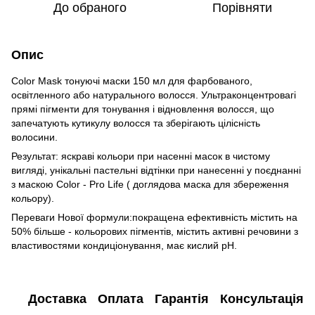
До обраного
Порівняти
Опис
Color Mask тонуючі маски 150 мл для фарбованого,
освітленного або натурального волосся. Ультраконцентровагі
прямі пігменти для тонування і відновлення волосся, що
запечатують кутикулу волосся та зберігають цілісність
волосини.
Результат: яскраві кольори при насенні масок в чистому
вигляді, унікальні пастельні відтінки при нанесенні у поєднанні
з маскою Color - Pro Life ( доглядова маска для збереження
кольору).
Переваги Нової формули:покращена ефективність містить на
50% більше - кольорових пігментів, містить активні речовини з
властивостями кондиціонування, має кислий pH.
Доставка
Оплата
Гарантія
Консультація