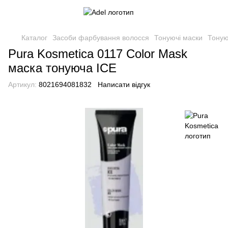
Каталог
Засоби фарбування волосся
Тонуючі маски
Тоную
Pura Kosmetica 0117 Color Mask
маска тонуюча ICE
Артикул:
8021694081832
Написати відгук