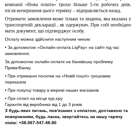
компанії
«Нова пошта»
трохи більше 5-ти робочих днів,
після вичерпання цього терміну – відправляється назад.
Отримати замовлення може тільки та людина, яка вказана у
транспортній декларації
,
як одержувач. При собі необхідно
мати документ, що підтверджує особу.
Оплату можна здійснити наступним чином:
• За допомогою «Онлайн-оплата LiqPay» на сайті під час
замовлення;
За допомогою онлайн-оплати на банківську проблему
ПриватБанку.
• При отриманні посилки на «Новій пошті» грошовим
переказом
• При покупці товару в мережі наших магазинів
• При сплаті на місце кур,єру
Гарантія від виробника від 1 до 3 років.
З будь-яких питань, пов'язаних з оплатою, доставкою та
поверненням, будь ласка, звертайтесь на нашу гарячу
лінію: +38-067-547-48-80