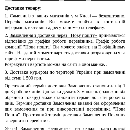
Доставка товару:
1.
Самовивіз з наших
магазинів
у
м Києві
— безкоштовно.
Перелік магазинів Ви можете знайти в контактній
інформації, вказавши адресу та номер їх телефону.
2.
Замовлення з доставки через «Нову пошту»
приймаються
відповідно до графіка роботи перевізника. Графік роботи
компанії "Нова пошта" Ви можете знайти на її офіційному
сайті.
На даний момент вартість доставки розраховується за
тарифами перевізника.
Розрахувати вартість можна на
сайті Нової майже.
.
3.
Доставка кур,єром по території України
при замовленні
від суми 1 500 грн.
Орієнтовний термін доставки Замовлення становить від 1
до 3 робочих днів. Доставка деяких Замовлень
(
залежно від
обраного товару) може становити термін до 5-ти робочих
днів. Терміни доставки Замовлення вказані без оформлення
дня замовлення та при використанні перевізника "Нова
Пошта". Про точний термін доставки Замовлення Покупця
завершити перевізник.
Увага! Замовлення зберігається на складі транспортної