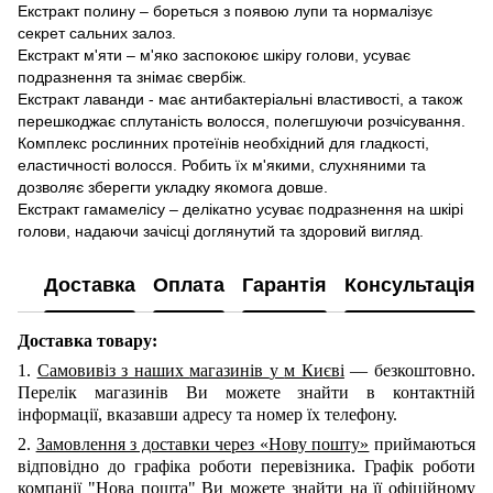
Екстракт полину – бореться з появою лупи та нормалізує
секрет сальних залоз.
Екстракт м'яти – м'яко заспокоює шкіру голови, усуває
подразнення та знімає свербіж.
Екстракт лаванди - має антибактеріальні властивості, а також
перешкоджає сплутаність волосся, полегшуючи розчісування.
Комплекс рослинних протеїнів необхідний для гладкості,
еластичності волосся. Робить їх м'якими, слухняними та
дозволяє зберегти укладку якомога довше.
Екстракт гамамелісу – делікатно усуває подразнення на шкірі
голови, надаючи зачісці доглянутий та здоровий вигляд.
Доставка
Оплата
Гарантія
Консультація
Доставка товару:
1.
Самовивіз з наших
магазинів
у
м Києві
— безкоштовно.
Перелік магазинів Ви можете знайти в контактній
інформації, вказавши адресу та номер їх телефону.
2.
Замовлення з доставки через «Нову пошту»
приймаються
відповідно до графіка роботи перевізника. Графік роботи
компанії "Нова пошта" Ви можете знайти на її офіційному