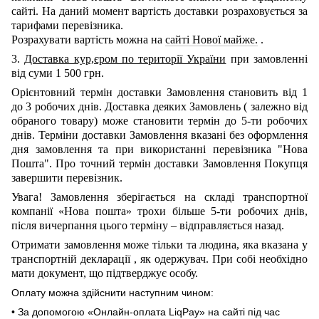
сайті.
На даний момент вартість доставки розраховується за
тарифами перевізника.
Розрахувати вартість можна на
сайті Нової майже.
.
3.
Доставка кур,єром по території України
при замовленні
від суми 1 500 грн.
Орієнтовний термін доставки Замовлення становить від 1
до 3 робочих днів. Доставка деяких Замовлень
(
залежно від
обраного товару) може становити термін до 5-ти робочих
днів. Терміни доставки Замовлення вказані без оформлення
дня замовлення та при використанні перевізника "Нова
Пошта". Про точний термін доставки Замовлення Покупця
завершити перевізник.
Увага! Замовлення зберігається на складі транспортної
компанії
«Нова пошта»
трохи більше 5-ти робочих днів,
після вичерпання цього терміну – відправляється назад.
Отримати замовлення може тільки та людина, яка вказана у
транспортній декларації
,
як одержувач. При собі необхідно
мати документ, що підтверджує особу.
Оплату можна здійснити наступним чином:
• За допомогою «Онлайн-оплата LiqPay» на сайті під час