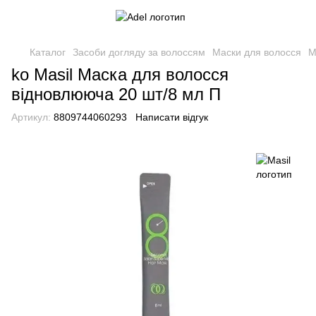
Каталог
Засоби догляду за волоссям
Маски для волосся
М
ko Masil Маска для волосся
відновлююча 20 шт/8 мл П
Артикул:
8809744060293
Написати відгук