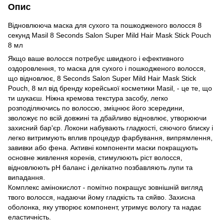
Опис
Відновлююча маска для сухого та пошкодженого волосся 8
секунд Masil 8 Seconds Salon Super Mild Hair Mask Stick Pouch
8 мл
Якщо ваше волосся потребує швидкого і ефективного
оздоровлення, то маска для сухого і пошкодженого волосся,
що відновлює, 8 Seconds Salon Super Mild Hair Mask Stick
Pouch, 8 мл від бренду корейської косметики Masil, - це те, що
ти шукаєш. Ніжна кремова текстура засобу, легко
розподіляючись по волоссю, зміцнює його зсередини,
зволожує по всій довжині та дбайливо відновлює, утворюючи
захисний бар'єр. Локони набувають гладкості, сяючого блиску і
легко витримують вплив процедур фарбування, випрямлення,
завивки або фена. Активні компоненти маски покращують
основне живлення коренів, стимулюють ріст волосся,
відновлюють pH баланс і делікатно позбавляють лупи та
випадання.
Комплекс амінокислот - помітно покращує зовнішній вигляд
твого волосся, надаючи йому гладкість та сяйво. Захисна
оболонка, яку утворює компонент, утримує вологу та надає
еластичність.