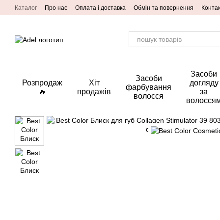
Перейти до основного контенту
Каталог
Про нас
Оплата і доставка
Обмін та повернення
Конта
Засоби
Засоби
Розпродаж
Хіт
догляду
фарбування
🔥
продажів
за
волосся
волосся