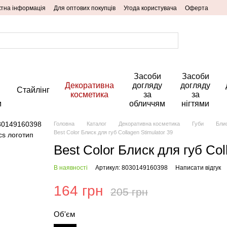
ктна інформація
Для оптових покупців
Угода користувача
Оферта
Засоби
Засоби
Декоративна
догляду
догляду
Стайлінг
косметика
за
за
м
обличчям
нігтями
Головна
Каталог
Декоративна косметика
Губи
Блис
Best Color Блиск для губ Collagen Stimulator 39
Best Color Блиск для губ Col
В наявності
Артикул: 8030149160398
Написати відгук
164 грн
205 грн
Об'єм