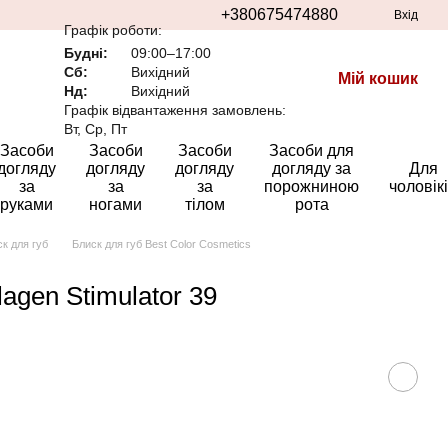
+380675474880
Вхід
Графік роботи:
Будні:
09:00–17:00
Сб:
Вихідний
Мій кошик
Нд:
Вихідний
Графік відвантаження замовлень:
Вт, Ср, Пт
Засоби
Засоби
Засоби
Засоби для
догляду
догляду
догляду
догляду за
Для
за
за
за
порожниною
чоловік
руками
ногами
тілом
рота
к для губ
Блиск для губ Best Color Cosmetics
lagen Stimulator 39