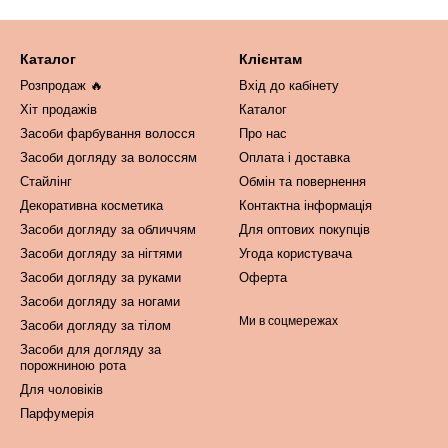
Каталог
Клієнтам
Розпродаж 🔥
Вхід до кабінету
Хіт продажів
Каталог
Засоби фарбування волосся
Про нас
Засоби догляду за волоссям
Оплата і доставка
Стайлінг
Обмін та повернення
Декоративна косметика
Контактна інформація
Засоби догляду за обличчям
Для оптових покупців
Засоби догляду за нігтями
Угода користувача
Засоби догляду за руками
Оферта
Засоби догляду за ногами
Ми в соцмережах
Засоби догляду за тілом
Засоби для догляду за
порожниною рота
Для чоловіків
Парфумерія